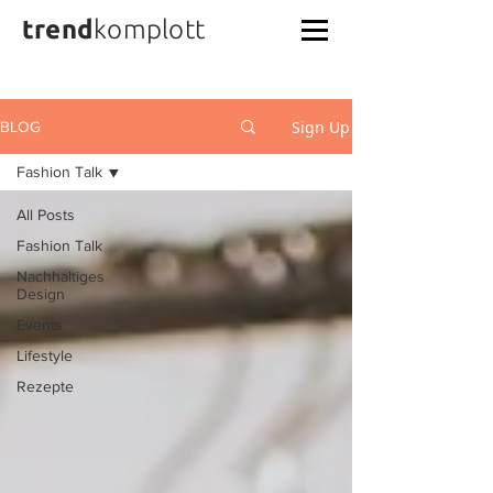
trend
komplott
Sign Up
BLOG
Fashion Talk
All Posts
Fashion Talk
Nachhaltiges
Design
Events
Lifestyle
Rezepte