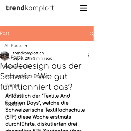
trend
komplott
Post
All Posts
trendkomplott.ch
All Posts
Sep 8, 2019
3 min read
Modedesign aus der
Fashion Talk
Schweiz – Wie gut
Nachhaltiges Design
funktionniert das?
Events
Lifestyle
Anlässlich der “Textile And 
Fashion Days”, welche die 
Rezepte
Schweizerische Textilfachschule 
(STF) diese Woche erstmals 
durchführte, diskutierten drei 