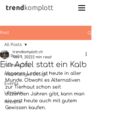
trend
komplott
Post
All Posts
trendkomplott.ch
All Posts
Nov 1, 2022
2 min read
Ein Apfel statt ein Kalb
Fashion Talk
Veganes Leder ist heute in aller 
Nachhaltiges Design
Munde. Obwohl es Alternativen 
Events
zur Tierhaut schon seit 
Lifestyle
duzenden Jahren gibt, kann man 
sie erst heute auch mit gutem 
Rezepte
Gewissen kaufen.