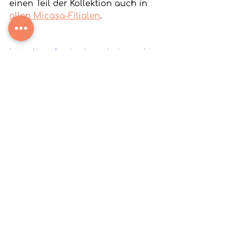
einen Teil der Kollektion auch in 
allen Micasa-Filialen
. 
https://www.facebook.com/sohotree/vi
deos/sohotree-leder-aus-
%C3%A4pfeln/434910684201162/
Nachhaltiges Design
Fashion Talk