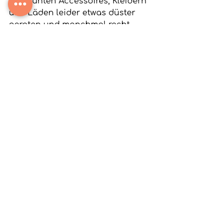
von bunten Accessoires, Kleidern 
und Läden leider etwas düster 
geraten und manchmal recht 
unübersichtlich angeordnet.
Obwohl in den ersten Seiten zu 
lesen steht, dass dieses Buch als 
ideales Geschenk für die beste 
Freundin gilt, solle man sich 
nicht davor scheuen, es sich 
selbst zu schenken und es 
ausgiebig zu geniessen!
Fashion Talk
Recent Posts
See All