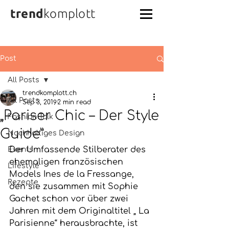
trend
komplott
Post
All Posts
trendkomplott.ch
All Posts
Sep 3, 2019
2 min read
„Pariser Chic – Der Style
Fashion Talk
Guide”
Nachhaltiges Design
Der Umfassende Stilberater des 
Events
ehemaligen französischen 
Lifestyle
Models Ines de la Fressange, 
Rezepte
den sie zusammen mit Sophie 
Gachet schon vor über zwei 
Jahren mit dem Originaltitel „ La 
Parisienne“ herausbrachte, ist 