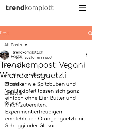
trend
komplott
Post
All Posts
trendkomplott.ch
All Posts
Nov 1, 2021
3 min read
Trendkompost: Vegani
Fashion Talk
Wienachtsguetzli
Nachhaltiges Design
Klassiker wie Spitzbuben und 
Events
Vanillekipferl lassen sich ganz 
Lifestyle
einfach ohne Eier, Butter und 
Rezepte
Milch zubereiten. 
Experimentierfreudigen 
empfehle ich Orangenguetzli mit 
Schoggi oder Glasur. 