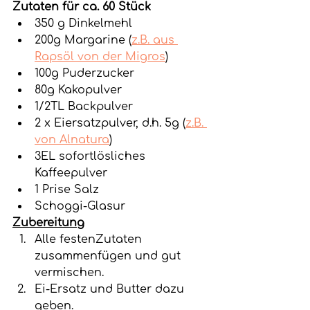
Zutaten für ca. 60 Stück
350 g Dinkelmehl
200g Margarine 
(
z.B. aus 
Rapsöl von der Migros
)
100g Puderzucker
80g Kakopulver
1/2TL Backpulver
2 x Eiersatzpulver, d.h. 5g (
z.B. 
von Alnatura
)
3EL sofortlösliches 
Kaffeepulver
1 Prise Salz
Schoggi-Glasur
Zubereitung
Alle festenZutaten 
zusammenfügen und gut 
vermischen.
Ei-Ersatz und Butter dazu 
geben.