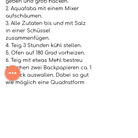
geben und grob hacken.
2. Aquafaba mit einem Mixer 
aufschäumen. 
3. Alle Zutaten bis und mit Salz 
in einer Schüssel 
zusammenfügen.
4. Teig 3 Stunden kühl stellen. 
5. Ofen auf 180 Grad vorheizen. 
6. Teig mit etwas Mehl bestreu  
zwischen zwei Backpapieren ca. 1 
cm dick auswallen. Dabei so gut 
wie möglich eine Quadratform 
anstreben ;) 
7. Teig in 4x2 cm grosse 
Rechtecke schneiden. Den Teig 
für rund 12-16 Minuten in der 
Ofenmitte backen. 
8. Puderzucker, mit etwas 
Zitronensaft und Schnaps 