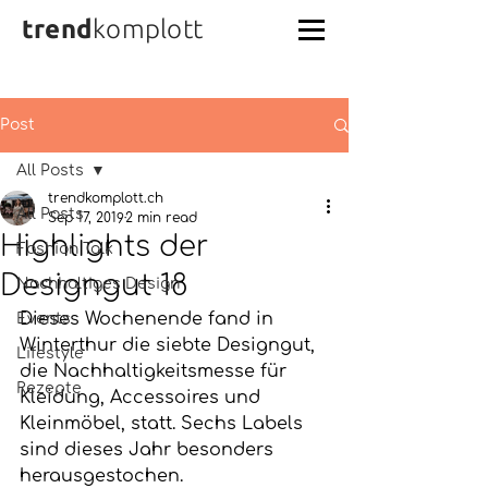
trend
komplott
Post
All Posts
trendkomplott.ch
All Posts
Sep 17, 2019
2 min read
Highlights der
Fashion Talk
Designgut 18
Nachhaltiges Design
Dieses Wochenende fand in 
Events
Winterthur die siebte Designgut, 
Lifestyle
die Nachhaltigkeitsmesse für 
Rezepte
Kleidung, Accessoires und 
Kleinmöbel, statt. Sechs Labels 
sind dieses Jahr besonders 
herausgestochen.