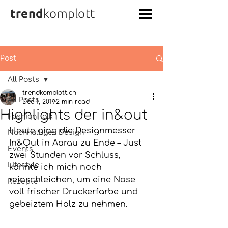
trend
komplott
Post
All Posts
trendkomplott.ch
All Posts
Dec 1, 2019
2 min read
Highlights der in&out
Fashion Talk
Heute ging die Designmesser 
Nachhaltiges Design
In&Out in Aarau zu Ende – Just 
Events
zwei Stunden vor Schluss, 
Lifestyle
konnte ich mich noch 
reinschleichen, um eine Nase 
Rezepte
voll frischer Druckerfarbe und 
gebeiztem Holz zu nehmen.