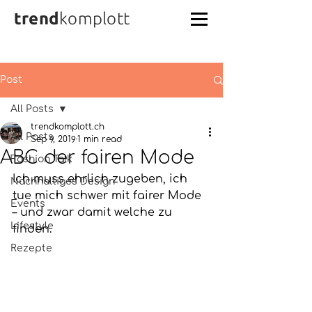
trend
komplott
Post
All Posts
trendkomplott.ch
All Posts
Sep 9, 2019
1 min read
ABC der fairen Mode
Fashion Talk
Ich muss ehrlich zugeben, ich 
Nachhaltiges Design
tue mich schwer mit fairer Mode 
Events
– und zwar damit welche zu 
Lifestyle
finden. 
Rezepte