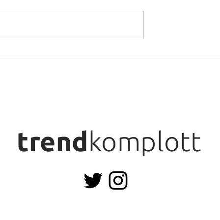
Süsser Kürbis im Teigbe
ost:
 Clafoutis
trend
komplott