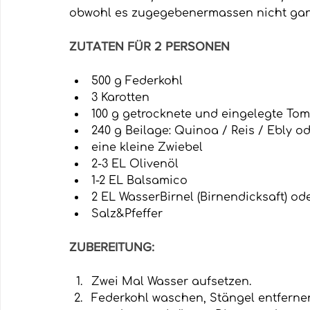
obwohl es zugegebenermassen nicht ganz
ZUTATEN FÜR 2 PERSONEN
500 g Federkohl
3 Karotten
100 g getrocknete und eingelegte To
240 g Beilage: Quinoa / Reis / Ebly o
eine kleine Zwiebel
2-3 EL Olivenöl
1-2 EL Balsamico
2 EL WasserBirnel (Birnendicksaft) od
Salz&Pfeffer
ZUBEREITUNG:
Zwei Mal Wasser aufsetzen.
Federkohl waschen, Stängel entfernen