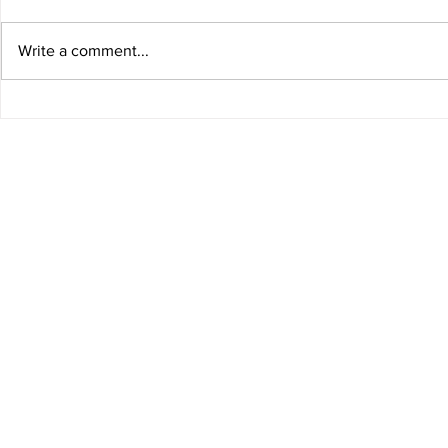
Write a comment...
Trendkompost: Des
Trendkomp
Kaisers Schmarren ohne
Rhabarber
Ei