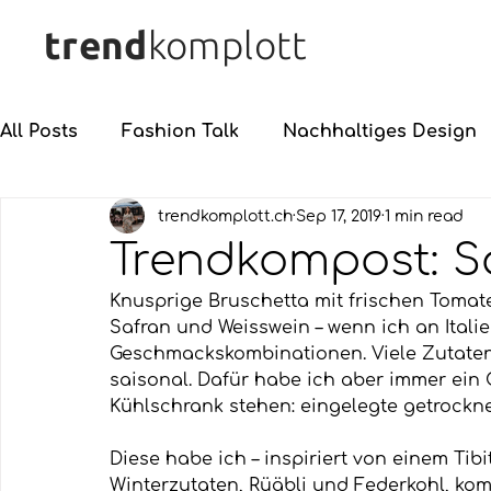
trend
komplott
All Posts
Fashion Talk
Nachhaltiges Design
trendkomplott.ch
Sep 17, 2019
1 min read
Trendkompost: S
Knusprige Bruschetta mit frischen Tomate
Safran und Weisswein – wenn ich an Itali
Geschmackskombinationen. Viele Zutaten 
saisonal. Dafür habe ich aber immer ein 
Kühlschrank stehen: eingelegte getrockn
Diese habe ich – inspiriert von einem Tibi
Winterzutaten, Rüäbli und Federkohl, komb