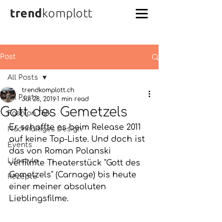
trend
komplott
Post
All Posts
trendkomplott.ch
All Posts
Jul 28, 2019
1 min read
Gott des Gemetzels
Fashion Talk
Er schaffte es beim Release 2011 
Nachhaltiges Design
auf keine Top-Liste. Und doch ist 
Events
das von Roman Polanski 
Lifestyle
verfilmte Theaterstück "Gott des 
Gemetzels" (Carnage) bis heute 
Rezepte
einer meiner absoluten 
Lieblingsfilme. 