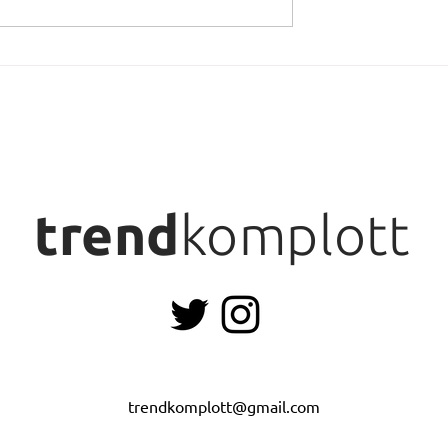
 – aber mit Stil
Du bist aber gross
geworden!
trend
komplott
trendkomplott@gmail.com