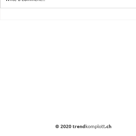
Heute schon gehäkelt?
Im Schatten
© 2020 trend
komplott
.ch