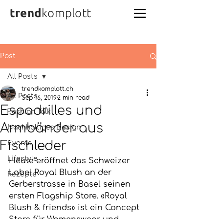
trend
komplott
Post
All Posts
trendkomplott.ch
All Posts
Sep 16, 2019
2 min read
Espadrilles und
Fashion Talk
Armbänder aus
Nachhaltiges Design
Fischleder
Events
Lifestyle
Heute eröffnet das Schweizer 
Label Royal Blush an der 
Rezepte
Gerberstrasse in Basel seinen 
ersten Flagship Store. «Royal 
Blush & friends» ist ein Concept 